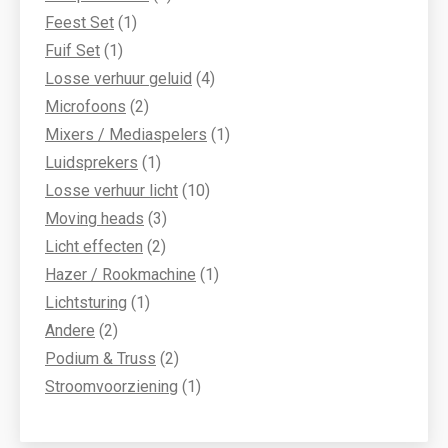
1
producten
Feest Set
1
1
product
Fuif Set
1
product
4
Losse verhuur geluid
4
2
producten
Microfoons
2
producten
1
Mixers / Mediaspelers
1
1
product
Luidsprekers
1
product
10
Losse verhuur licht
10
3
producten
Moving heads
3
2
producten
Licht effecten
2
producten
1
Hazer / Rookmachine
1
1
product
Lichtsturing
1
2
product
Andere
2
producten
2
Podium & Truss
2
producten
1
Stroomvoorziening
1
product