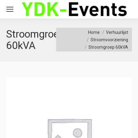
Stroomgroep
You are here:
Home
Verhuurlijst
Stroomvoorziening
60kVA
Stroomgroep 60kVA