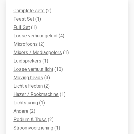
2
Complete sets
2
1
producten
Feest Set
1
1
product
Fuif Set
1
product
4
Losse verhuur geluid
4
2
producten
Microfoons
2
producten
1
Mixers / Mediaspelers
1
1
product
Luidsprekers
1
product
10
Losse verhuur licht
10
3
producten
Moving heads
3
2
producten
Licht effecten
2
producten
1
Hazer / Rookmachine
1
1
product
Lichtsturing
1
2
product
Andere
2
producten
2
Podium & Truss
2
producten
1
Stroomvoorziening
1