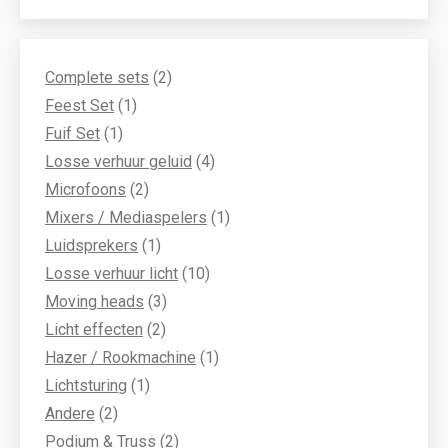
2
Complete sets
2
1
producten
Feest Set
1
1
product
Fuif Set
1
product
4
Losse verhuur geluid
4
2
producten
Microfoons
2
producten
1
Mixers / Mediaspelers
1
1
product
Luidsprekers
1
product
10
Losse verhuur licht
10
3
producten
Moving heads
3
2
producten
Licht effecten
2
producten
1
Hazer / Rookmachine
1
1
product
Lichtsturing
1
2
product
Andere
2
producten
2
Podium & Truss
2